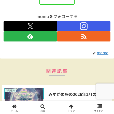
momoをフォローする
momo
関連記事
月毎運勢
みずがめ座の2026年1月の運勢
仕事に困ることがなく、その忙しさを心地
よく感じるでしょう。職場の仲間、お客
様、目に見えないユーザーなど、「誰かの
ホーム
検索
トップ
サイドバー