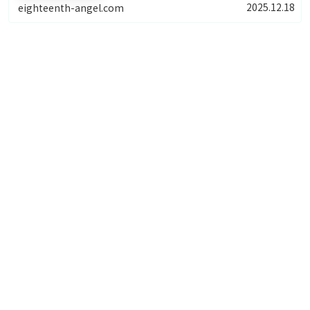
2025.12.18
eighteenth-angel.com