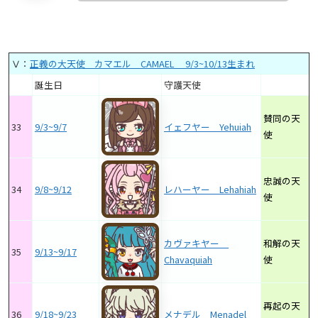
Ⅴ：
正義の大天使 カマエル CAMAEL 9/3~10/13生まれ
誕生日
守護天使
賛同の天
33
9/3~9/7
イェフヤー Yehuiah
使
忠誠の天
34
9/8~9/12
レハーヤー Lehahiah
使
カヴァキヤー
和解の天
35
9/13~9/17
Chavaquiah
使
再起の天
36
9/18~9/23
メナデル Menadel