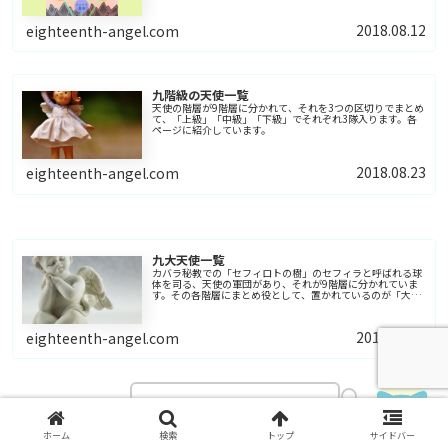
ています。
2018.08.12
eighteenth-angel.com
九階級の天使一覧
天使の階層が9階層に分かれて、それを3つの区切りでまとめ
て、「上級」「中級」「下級」でそれぞれ3隊入ります。各
ページに紹介しています。
2018.08.23
eighteenth-angel.com
九大天使一覧
カバラ秘教での「セフィロトの樹」のセフィラと呼ばれる球
体を司る、天使の軍団があり、それが9階層に分かれていま
す。その各階層にまとめ役として、置かれているのが「大天
使」で9名いるので、9大天使としています。
2018.09.02
eighteenth-angel.com
合わせてお読みください。
ホーム
検索
トップ
サイドバー