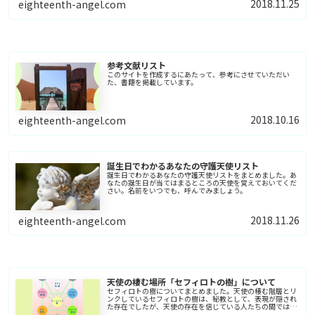
2018.11.25
eighteenth-angel.com
参考文献リスト
このサイトを作成するにあたって、参考にさせていただい
た、書籍を掲載しています。
2018.10.16
eighteenth-angel.com
誕生日でわかるあなたの守護天使リスト
誕生日でわかるあなたの守護天使リストをまとめました。あ
なたの誕生日が当てはまるところの天使を覚えておいてくだ
さい。名前をいつでも、呼んでみましょう。
2018.11.26
eighteenth-angel.com
天使の棲む場所「セフィロトの樹」について
セフィロトの樹についてまとめました。天使の棲む階層とリ
ンクしているセフィロトの樹は、秘教として、表現が隠され
た存在でしたが、天使の存在を信じている人たちの間では、
セフィロトの樹を説明することで、とても理解しやすくなっ