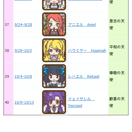
使
意志の天
37
9/24~9/28
アニエル Aniel
使
平和の天
38
9/29~10/3
ハウミヤー Haamiah
使
尊敬の天
39
10/4~10/8
レハエル Rehael
使
イェイザレル
歓喜の天
40
10/9~10/13
Ywizaiel
使