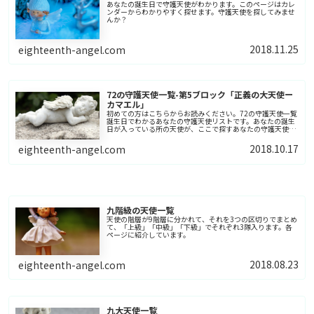
あなたの誕生日で守護天使がわかります。このページはカレ
ンダーからわかりやすく探せます。守護天使を探してみませ
んか？
2018.11.25
eighteenth-angel.com
72の守護天使一覧-第5ブロック「正義の大天使ー
カマエル」
初めての方はこちらからお読みください。72の守護天使一覧
誕生日でわかるあなたの守護天使リストです。あなたの誕生
日が入っている所の天使が、ここで探すあなたの守護天使と
なります。このページは正義の大天使カマエルが、まとめる
グループです。Ⅴ：正義...
2018.10.17
eighteenth-angel.com
九階級の天使一覧
天使の階層が9階層に分かれて、それを3つの区切りでまとめ
て、「上級」「中級」「下級」でそれぞれ3隊入ります。各
ページに紹介しています。
2018.08.23
eighteenth-angel.com
九大天使一覧