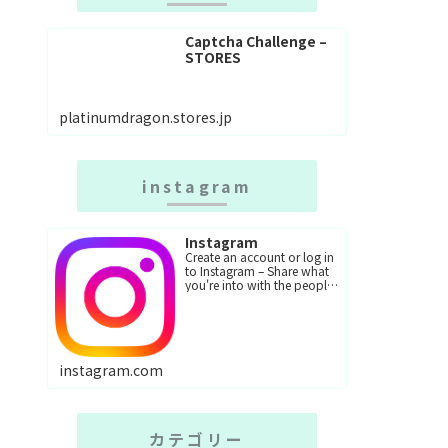
Captcha Challenge –
STORES
platinumdragon.stores.jp
instagram
Instagram
Create an account or log in
to Instagram – Share what
you're into with the people
who get you.
instagram.com
カテゴリー