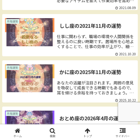
必要なアイテムを揃えて作業効率を高めた
り、フォーマット作り、関係者への根回
2021.08.09
し、職場の人間関係でも悩んでいる後輩の
ケアやフォローなど細やかな気遣いが素晴
らしい仕事として評価されるでしょう。
月毎運勢
しし座の2021年11月の運勢
仕事に関わらず、職場の環境や人間関係を
整えるのに良い時期です。居場所を心地よ
くすることで、仕事の効率が上がり、細や
かな気遣いもできます。ただ、家族からは
2021.10.20
仕事よりも2人のこと、家のことを優先し
て欲しいと思われます。この時には仕事の
内容をきちんと説明して、協力を求める方
月毎運勢
かに座の2025年11月の運勢
が精神的な居場所も整えることができま
す。
あなたの活躍が注目されます。周囲の意見
を吸収して成長できる時期でもあるので、
耳を傾ける余裕を持っておきましょう。改
めてあなたの「顔」を認知してもらえるの
2025.10.22
で「あなたと言えば？」と言う問いにパッ
と一言で答えてもらえるような何かを打ち
立てられます。例えばクリエーターなら
月毎運勢
おとめ座の2026年4月の運勢
「代表作」を残すイメージです。他人の意
見もポジティブに解釈すれば、どんどん成
長できます。ファンが増えるほど、比例し
ありがたい助っ人や、何かと周囲に助けら
て成果も増えるので、きちんと耳を傾けま
れる場面が増えそうです。この時期の成功
ホーム
検索
トップ
サイドバー
しょう。そんな中で11月前半は愛の部屋に
はあなた一人ではなしえないような内容も