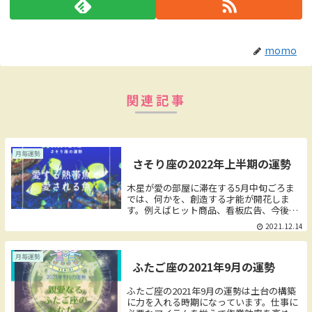
momo
関連記事
月毎運勢
さそり座の2022年上半期の運勢
木星が愛の部屋に滞在する5月中旬ごろま
では、何かを、創造する才能が開花しま
す。例えばヒット商品、看板広告、今後主
流となる進め方など。「主役」に慣れる年
2021.12.14
なので、小さくまとまらずに、どんどんチ
ャレンジしましょう。
月毎運勢
ふたご座の2021年9月の運勢
ふたご座の2021年9月の運勢は土台の構築
に力を入れる時期になっています。仕事に