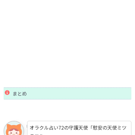
まとめ
オラクル占い72の守護天使「慰安の天使ミツ