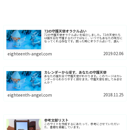
72の守護天使オラクル占い
72の守護天使オラクル占いを紹介しました。72の天使たち
は誕生日を守護するだけではなく、いつでもあなたの味方に
なってくれる存在です。困った時にオラクル占いで、選んだ
天使が、何かのヒントをくれるでしょう。
2019.02.06
eighteenth-angel.com
カレンダーから探す、あなたの守護天使
あなたの誕生日で守護天使がわかります。このページはカレ
ンダーからわかりやすく探せます。守護天使を探してみませ
んか？
2018.11.25
eighteenth-angel.com
参考文献リスト
このサイトを作成するにあたって、参考にさせていただい
た、書籍を掲載しています。