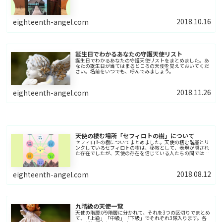
2018.10.16
eighteenth-angel.com
誕生日でわかるあなたの守護天使リスト
誕生日でわかるあなたの守護天使リストをまとめました。あ
なたの誕生日が当てはまるところの天使を覚えておいてくだ
さい。名前をいつでも、呼んでみましょう。
2018.11.26
eighteenth-angel.com
天使の棲む場所「セフィロトの樹」について
セフィロトの樹についてまとめました。天使の棲む階層とリ
ンクしているセフィロトの樹は、秘教として、表現が隠され
た存在でしたが、天使の存在を信じている人たちの間では、
セフィロトの樹を説明することで、とても理解しやすくなっ
ています。
2018.08.12
eighteenth-angel.com
九階級の天使一覧
天使の階層が9階層に分かれて、それを3つの区切りでまとめ
て、「上級」「中級」「下級」でそれぞれ3隊入ります。各