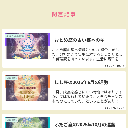
関連記事
星座別基本情報
おとめ座の占い基本のキ
おとめ座の基本情報について紹介しまし
た。分析好きで仕事に対するしっかりとし
た倫理観を持っています。生活に規律を求
め、何事にも秩序のあるやり方を好みま
2021.10.08
す。既存のやり方に留まらず、常に理想を
求めて分析と改善を繰り返します。少々や
り過ぎてしまう完璧主義な一面は周囲の人
月毎運勢
しし座の2026年6月の運勢
を批判してしまいかねません。占いの基本
性格や実際の夜空にある星座の見つけ方、
神話などを紹介したページのリンクを貼っ
一見、成長を感じにくい時期ではあります
ています。
が、実は救われていたり、大きなチャンス
をものにしていた、ということがありそう
です。「なんとなく」で始めたことが評価
2026.05.23
されたり、飛躍のきっかけになる可能性も
あります。成果や成長が感じられなくなる
と不安な気持ちが強くなりますが、この時
月毎運勢
ふたご座の2025年10月の運勢
期は自分を前向きに保つことが今後の飛躍