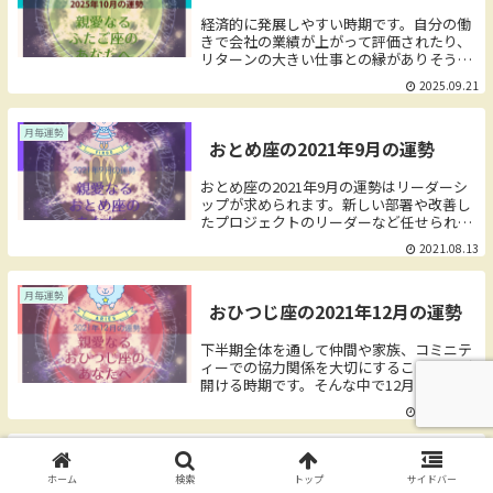
の鍵になります。この時期は自信や確信を
持ちづらいという特徴がありますが、あな
経済的に発展しやすい時期です。自分の働
たの選択は正しい方を選んでいることを信
きで会社の業績が上がって評価されたり、
じましょう。根拠のない不安から、何かを
リターンの大きい仕事との縁がありそうで
投げ出すのはもったいないことです。特
す。もちろん、自分自身の懐も潤う傾向で
2025.09.21
に、ピンチの時の「直感」ほど信じてみて
す。転職をして収入がグッと増えたり、副
ください。そんな中で6月前半は夢と友の
業を始めて軌道に乗ったりします。下調べ
部屋に太陽が滞在しています。
や根回しなど、用意周到に準備をしてから
月毎運勢
おとめ座の2021年9月の運勢
動き始めると、発展の流れに乗りやすいで
しょう。自分の仕事を長期的な目標でマネ
ジメントする意識を持つと、スケールの大
おとめ座の2021年9月の運勢はリーダーシ
きい成果を残せるでしょう。そんな中で10
ップが求められます。新しい部署や改善し
月前半は愛の部屋に太陽が滞在していま
たプロジェクトのリーダーなど任せられる
す。
場面があるでしょう。失敗を恐れず挑戦し
2021.08.13
ましょう。失敗しながらも、あなたの自信
のある振る舞いに、部下や周りの後押しが
得られます。
月毎運勢
おひつじ座の2021年12月の運勢
下半期全体を通して仲間や家族、コミニテ
ィーでの協力関係を大切にすることで運が
開ける時期です。そんな中で12月前半は旅
の部屋に太陽が滞在しています。少し離れ
2021.11.19
た場所を目的地にするように、未来に視野
を広げてみてくなります。自由な発想が鍵
になります。
月毎運勢
うお座の2025年10月の運勢
ホーム
検索
トップ
サイドバー