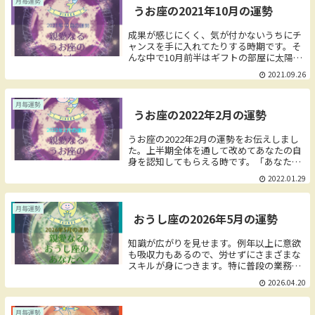
月毎運勢
うお座の2021年10月の運勢
への入り口と思って顔を出してみましょ
う。そんな中で4月前半は家の部屋に太陽
が滞在しています。
成果が感じにくく、気が付かないうちにチ
ャンスを手に入れてたりする時期です。そ
んな中で10月前半はギフトの部屋に太陽が
滞在しています。あなた自身は成果の実感
2021.09.26
のないようですが、わかる人はあなたの存
在に注目しています。
月毎運勢
うお座の2022年2月の運勢
うお座の2022年2月の運勢をお伝えしまし
た。上半期全体を通して改めてあなたの自
身を認知してもらえる時です。「あなたと
言えば？」と言う問いにパッと一言で答え
2022.01.29
てもらえるような何かを打ち立てられる時
期です。そんな中で2月前半は秘密の部屋
に太陽が滞在しています。今まで心の奥底
月毎運勢
おうし座の2026年5月の運勢
で考えていたことをどの順番で表に出すか
そろそろ準備をしても良い時期です。以前
はできなかったと感じることでも協力者が
知識が広がりを見せます。例年以上に意欲
現れて実現できそうな予感があります。希
も吸収力もあるので、労せずにさまざまな
望を現実に変える勇気を持って選んでみま
スキルが身につきます。特に普段の業務の
しょう。
中で、「これができたら便利だな」という
2026.04.20
ことがあるなら、セミナーや講演会に積極
的に参加すると良いでしょう。それに関す
る本を読む習慣をつけるのも良いでしょ
月毎運勢