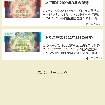
いて座の2022年3月の運勢
う。成果も評価も一気に上がります。新し
いクライアントやビジネスパートナーとも
縁があり、人脈が広がる時期です。多分野
このページはいて座の2022年3月の運勢の
で活躍のチャンスがあるので、一つの仕事
ページです。サジタリアスその他の星座は
や業界に縛られない方がいいでしょう。畑
下のリンクから誕生星座を選んでね。総体
違いのジャンルでも排除しないことです。
運上半期全体を通して外の世界を広げるよ
2022.02.24
そんな中で5月前半は自分の部屋に太陽が
り、内側を強化することが幸運のテーマで
滞在しています。
す。いて座は自由に外の世界へ出たい星座
なので、...
月毎運勢
ふたご座の2022年3月の運勢
このページはふたご座の2022年3月の運勢
のページです。ジェミニその他の星座は下
のリンクから誕生星座を選んでね。総体運
上半期全体を通して「仕事」が一番発展す
2022.02.18
る時期です。運がいいというよりは、目標
を定めて着実に進んでゆく感じで、しっか
り地力を...
スポンサーリンク