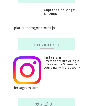
Captcha Challenge –
STORES
platinumdragon.stores.jp
instagram
Instagram
Create an account or log in
to Instagram – Share what
you're into with the people
who get you.
instagram.com
カテゴリー