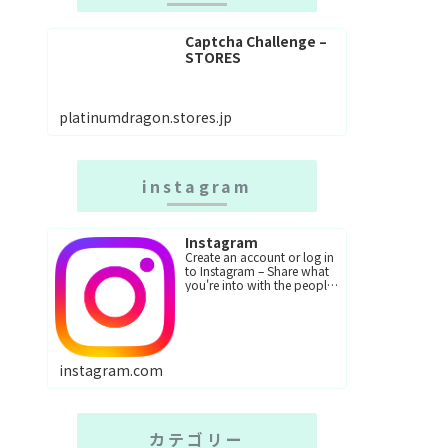
Captcha Challenge –
STORES
platinumdragon.stores.jp
instagram
Instagram
Create an account or log in
to Instagram – Share what
you're into with the people
who get you.
instagram.com
カテゴリー